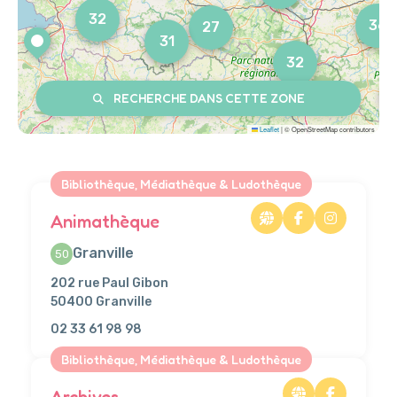
32
36
27
31
32
RECHERCHE DANS CETTE ZONE
Leaflet
|
© OpenStreetMap contributors
Bibliothèque, Médiathèque & Ludothèque
Animathèque
Granville
50
202 rue Paul Gibon
50400 Granville
02 33 61 98 98
Bibliothèque, Médiathèque & Ludothèque
Archives