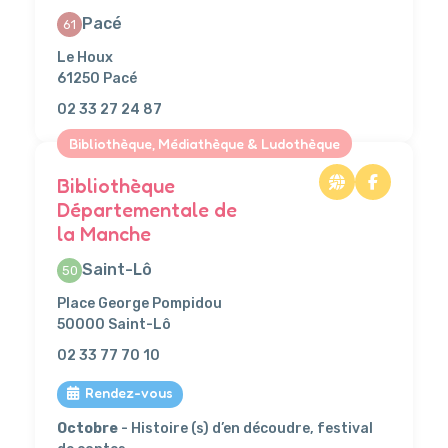
Pacé
61
Le Houx
61250 Pacé
02 33 27 24 87
Bibliothèque, Médiathèque & Ludothèque
Bibliothèque
Départementale de
la Manche
Saint-Lô
50
Place George Pompidou
50000 Saint-Lô
02 33 77 70 10
Rendez-vous
Octobre
- Histoire (s) d’en découdre, festival