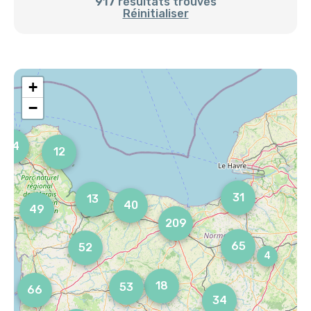
917
résultats trouvés
Réinitialiser
+
−
84
12
31
13
40
49
209
65
52
4
18
53
66
34