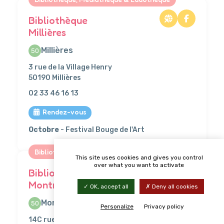
Bibliothèque
Millières
Millières
50
3 rue de la Village Henry
50190 Millières
02 33 46 16 13
Rendez-vous
Octobre
- Festival Bouge de l'Art
Bibliothèque, Médiathèque & Ludothèque
This site uses cookies and gives you control
over what you want to activate
Bibliothèque
Montmartin-sur-Mer
OK, accept all
Deny all cookies
Montmartin-sur-Mer
50
Personalize
Privacy policy
14C rue Jean-Claude Ménard