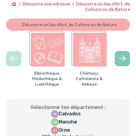
Découvre une adresse
Découvre un lieu d'Art, de
Culture ou de Nature
Découvre un lieu d'Art, de Culture ou de Nature
Bibliothèque,
Château,
Ciné
Médiathèque &
Cathédrale &
Ludothèque
Abbaye
Sélectionne ton département :
Calvados
14
Manche
50
Orne
61