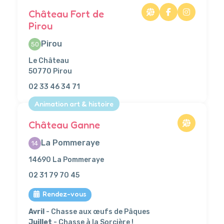
Château Fort de
Pirou
Pirou
50
Le Château
50770 Pirou
02 33 46 34 71
Animation art & histoire
Château Ganne
La Pommeraye
14
14690 La Pommeraye
02 31 79 70 45
Rendez-vous
Avril
- Chasse aux œufs de Pâques
Juillet
- Chasse à la Sorcière !