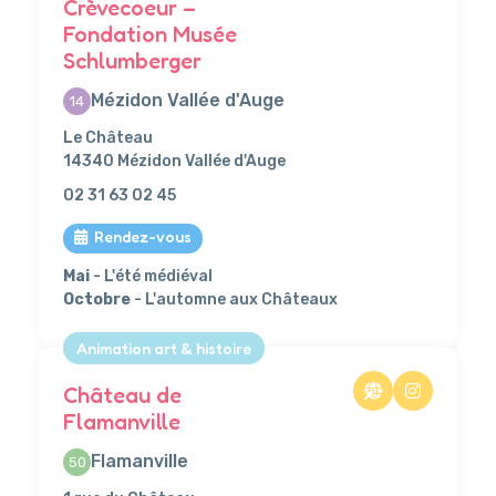
Crèvecoeur –
Fondation Musée
Schlumberger
Mézidon Vallée d'Auge
14
Le Château
14340 Mézidon Vallée d'Auge
02 31 63 02 45
Rendez-vous
Mai
- L'été médiéval
Octobre
- L'automne aux Châteaux
Animation art & histoire
Château de
Flamanville
Flamanville
50