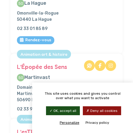
La Hague
50
Omonville-la-Rogue
50440 La Hague
02 33 01 85 89
Rendez-vous
Animation art & histoire
L’Épopée des Sens
Martinvast
50
Domaine de Beaurepaire - Château de
Martinvast
This site uses cookies and gives you control
over what you want to activate
50690 Martinvast
02 33 95 05 74
OK, accept all
Deny all cookies
Animation art & histoire
Personalize
Privacy policy
L’esTRAde