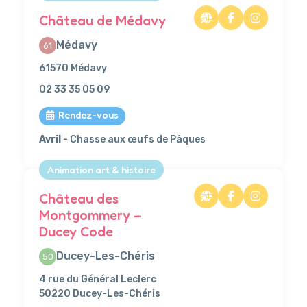
Château de Médavy
Médavy
61
61570 Médavy
02 33 35 05 09
Rendez-vous
Avril
- Chasse aux œufs de Pâques
Animation art & histoire
Château des
Montgommery –
Ducey Code
Ducey-Les-Chéris
50
4 rue du Général Leclerc
50220 Ducey-Les-Chéris