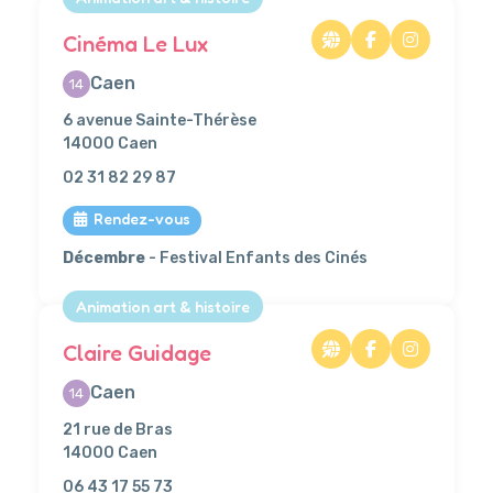
Cinéma Le Lux
Caen
14
6 avenue Sainte-Thérèse
14000 Caen
02 31 82 29 87
Rendez-vous
Décembre
- Festival Enfants des Cinés
Animation art & histoire
Claire Guidage
Caen
14
21 rue de Bras
14000 Caen
06 43 17 55 73