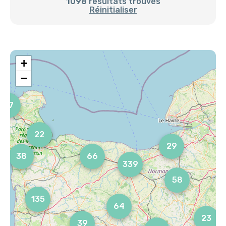
1098
résultats trouvés
Réinitialiser
+
−
87
22
29
38
66
339
58
135
64
23
39