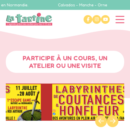
mandie.
Calvados - Manche - Orne
L’in
PARTICIPE À UN COURS, UN
ATELIER OU UNE VISITE