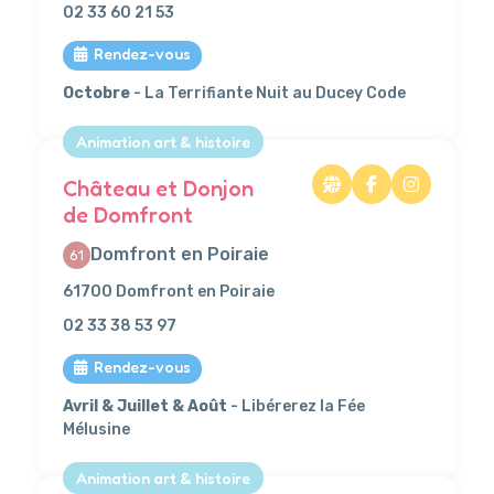
02 33 60 21 53
Rendez-vous
Octobre
- La Terrifiante Nuit au Ducey Code
Animation art & histoire
Château et Donjon
de Domfront
Domfront en Poiraie
61
61700 Domfront en Poiraie
02 33 38 53 97
Rendez-vous
Avril & Juillet & Août
- Libérerez la Fée
Mélusine
Animation art & histoire