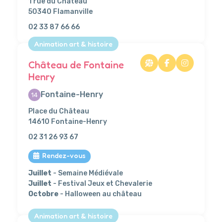
1 rue du Château
50340 Flamanville
02 33 87 66 66
Animation art & histoire
Château de Fontaine
Henry
Fontaine-Henry
14
Place du Château
14610 Fontaine-Henry
02 31 26 93 67
Rendez-vous
Juillet
- Semaine Médiévale
Juillet
- Festival Jeux et Chevalerie
Octobre
- Halloween au château
Animation art & histoire