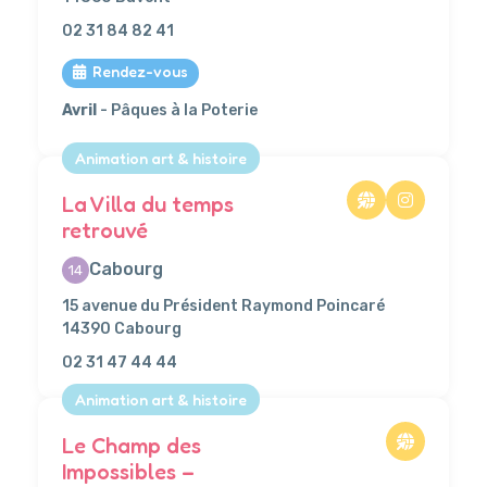
02 31 84 82 41
Rendez-vous
Avril
- Pâques à la Poterie
Animation art & histoire
La Villa du temps
retrouvé
Cabourg
14
15 avenue du Président Raymond Poincaré
14390 Cabourg
02 31 47 44 44
Animation art & histoire
Le Champ des
Impossibles –