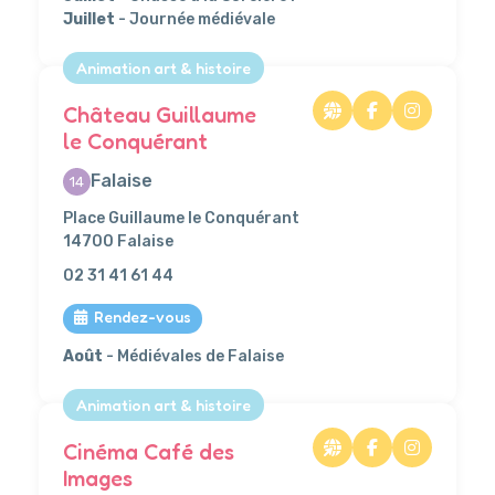
Juillet
- Journée médiévale
Animation art & histoire
Château Guillaume
le Conquérant
Falaise
14
Place Guillaume le Conquérant
14700 Falaise
02 31 41 61 44
Rendez-vous
Août
- Médiévales de Falaise
Animation art & histoire
Cinéma Café des
Images