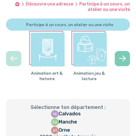
Découvre une adresse
Participe à un cours, un
atelier ou une visite
Participe à un cours, un atelier ou une visite
Animation art &
Animation jeu &
Animation 
histoire
lecture
Sélectionne ton département :
Calvados
14
Manche
50
Orne
61