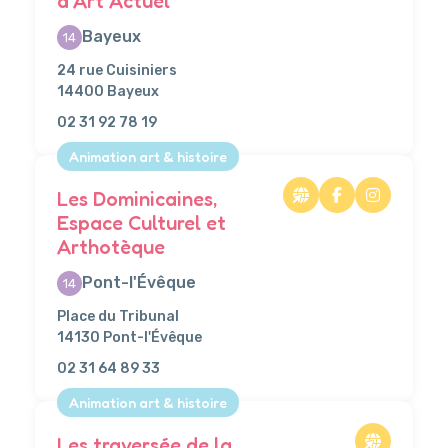
d’Art Actuel
Bayeux
14
24 rue Cuisiniers
14400 Bayeux
02 31 92 78 19
Animation art & histoire
Les Dominicaines,
Espace Culturel et
Arthotèque
Pont-l'Évêque
14
Place du Tribunal
14130 Pont-l'Évêque
02 31 64 89 33
Animation art & histoire
Les traversée de la