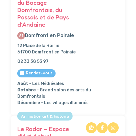
du Bocage
Domfrontais, du
Passais et de Pays
d’Andaine
Domfront en Poiraie
61
12 Place de la Roirie
61700 Domfront en Poiraie
02 33 38 53 97
Rendez-vous
Août
- Les Médiévales
Octobre
- Grand salon des arts du
Domfrontais
Décembre
- Les villages illuminés
Animation art & histoire
Le Radar – Espace