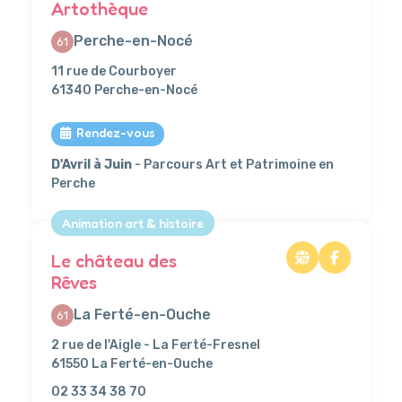
Artothèque
Perche-en-Nocé
61
11 rue de Courboyer
61340 Perche-en-Nocé
Rendez-vous
D'Avril à Juin
- Parcours Art et Patrimoine en
Perche
Animation art & histoire
Le château des
Rêves
La Ferté-en-Ouche
61
2 rue de l'Aigle - La Ferté-Fresnel
61550 La Ferté-en-Ouche
02 33 34 38 70