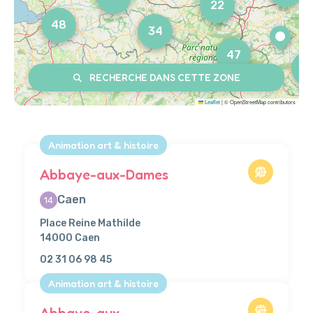
22
48
34
47
4
RECHERCHE DANS CETTE ZONE
Leaflet
|
© OpenStreetMap contributors
Animation art & histoire
Abbaye-aux-Dames
Caen
14
Place Reine Mathilde
14000 Caen
02 31 06 98 45
Animation art & histoire
Abbaye-aux-