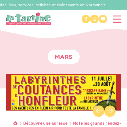
ux, services, activités et événements en Normandie.
Cal
MARS
Découvre une adresse
Note les grands rendez-