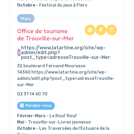
Octobre
- Festival du jeux à Flers
Mars
Office de tourisme
de Trouville-sur-Mer
https://www.latartine.org/site/wp-
admin/edit.php?
14
post_type=adresseTrouville-sur-Mer
32 boulevard Fernand Moureaux
14360 https://www.latartine.org/site/wp-
admin/edit.php?post_type=adresseTrouville-
sur-Mer
02 31 14 60 70
Rendez-vous
Février-Mars
- Le Roul' Roul'
Mai
- Trouville-sur-Livres jeunesse
Octobre
- Les Traversées de l'Estuaire de la