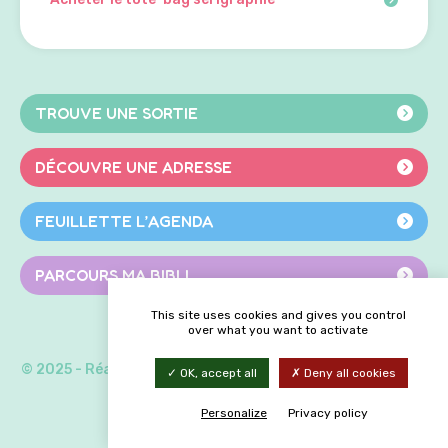
TROUVE UNE SORTIE
DÉCOUVRE UNE ADRESSE
FEUILLETTE L’AGENDA
PARCOURS MA BIBLI
This site uses cookies and gives you control
over what you want to activate
© 2025 - Réalisé par
Navie
|
Mentions légales | Politique de
OK, accept all
Deny all cookies
confidentialité
|
Cookies
Personalize
Privacy policy