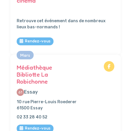
cinéma
111
Retrouve cet événement dans de nombreux
lieux bas-normands !
Rendez-vous
Mars
Médiathèque
Bibliotte La
Robichonne
Essay
61
10 rue Pierre-Louis Roederer
61500 Essay
02 33 28 40 52
Rendez-vous