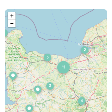
+
−
3
2
3
11
3
4