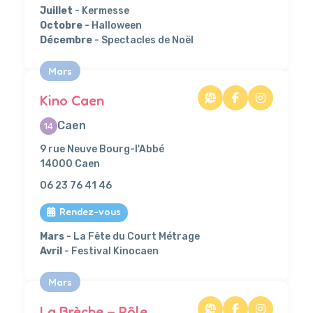
Juillet
- Kermesse
Octobre
- Halloween
Décembre
- Spectacles de Noël
Mars
Kino Caen
Caen
14
9 rue Neuve Bourg-l'Abbé
14000 Caen
06 23 76 41 46
Rendez-vous
Mars
- La Fête du Court Métrage
Avril
- Festival Kinocaen
Mars
La Brèche – Pôle