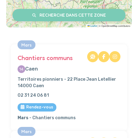
RECHERCHE DANS CETTE ZONE
Leaflet
|
© OpenStreetMap contributors
Mars
Chantiers communs
Caen
14
Territoires pionniers - 22 Place Jean Letellier
14000 Caen
02 31 24 06 81
Rendez-vous
Mars
- Chantiers communs
Mars