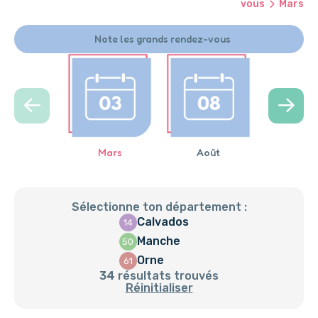
vous
Mars
Note les grands rendez-vous
Mars
Août
Avril
Sélectionne ton département :
Calvados
14
Manche
50
Orne
61
34
résultats trouvés
Réinitialiser