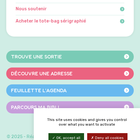
Nous soutenir
Acheter le tote-bag sérigraphié
TROUVE UNE SORTIE
DÉCOUVRE UNE ADRESSE
FEUILLETTE L’AGENDA
PARCOURS MA BIBLI
This site uses cookies and gives you control
over what you want to activate
© 2025 - Réalisé par
Navie
|
Mentions légales | Politique de
OK, accept all
Deny all cookies