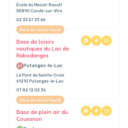
École du Mesnil-Raoult
50890 Condé-sur-Vire
02 33 57 33 66
Base de canoë-kayak
Base de loisirs
nautiques du Lac de
Rabodanges
Putanges-le-Lac
61
Le Pont de Sainte-Croix
61210 Putanges-le-Lac
07 82 12 02 36
Base de canoë-kayak
Base de plein air du
Couesnon