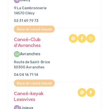
14
9 La Cambronnerie
14570 Clécy
02 31 69 79 73
Base de canoë-kayak
Canoë-Club
d’Avranches
Avranches
50
Route de Saint-Brice
50300 Avranches
06 04 16 71 14
Base de canoë-kayak
Canoë-kayak
Lexovives
Lisieux
14