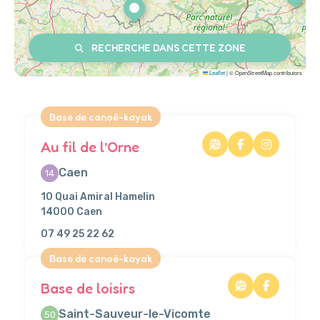
RECHERCHE DANS CETTE ZONE
Leaflet
|
© OpenStreetMap contributors
Base de canoë-kayak
Au fil de l’Orne
Caen
14
10 Quai Amiral Hamelin
14000 Caen
07 49 25 22 62
Base de canoë-kayak
Base de loisirs
Saint-Sauveur-le-Vicomte
50