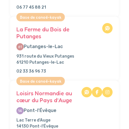
06 77 45 88 21
Base de canoë-kayak
La Ferme du Bois de
Putanges
Putanges-le-Lac
61
931 route du Vieux Putanges
61210 Putanges-le-Lac
02 33 36 96 73
Base de canoë-kayak
Loisirs Normandie au
cœur du Pays d’Auge
Pont-l'Évêque
14
Lac Terre d'Auge
14130 Pont-l'Évêque