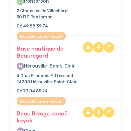
Pontorson
50
2 Chaussée de Villechérel
50170 Pontorson
06 49 88 39 74
Base de canoë-kayak
Base nautique de
Beauregard
Hérouville-Saint-Clair
14
4 Quai François Mitterrand
14200 Hérouville-Saint-Clair
06 77 04 85 24
Base de canoë-kayak
Beau Rivage canoë-
kayak
Clécy