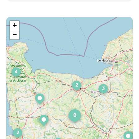
+
−
4
2
3
8
2