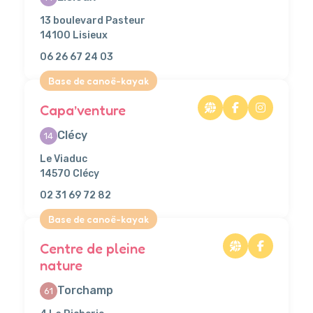
13 boulevard Pasteur
14100 Lisieux
06 26 67 24 03
Base de canoë-kayak
Capa’venture
Clécy
14
Le Viaduc
14570 Clécy
02 31 69 72 82
Base de canoë-kayak
Centre de pleine
nature
Torchamp
61