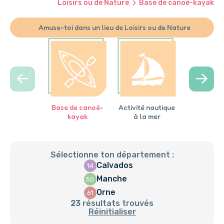
Loisirs ou de Nature
Base de canoë-kayak
Amuse-toi dans un lieu de Loisirs ou de Nature
Base de canoë-
Activité nautique
Base de lo
kayak
à la mer
Plan d'
Sélectionne ton département :
Calvados
14
Manche
50
Orne
61
23
résultats trouvés
Réinitialiser