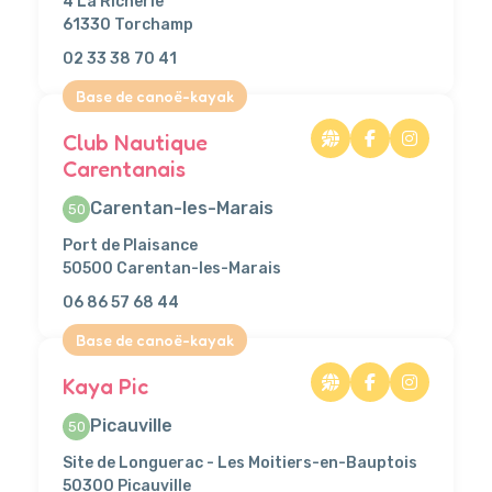
4 La Richerie
61330 Torchamp
02 33 38 70 41
Base de canoë-kayak
Club Nautique
Carentanais
Carentan-les-Marais
50
Port de Plaisance
50500 Carentan-les-Marais
06 86 57 68 44
Base de canoë-kayak
Kaya Pic
Picauville
50
Site de Longuerac - Les Moitiers-en-Bauptois
50300 Picauville