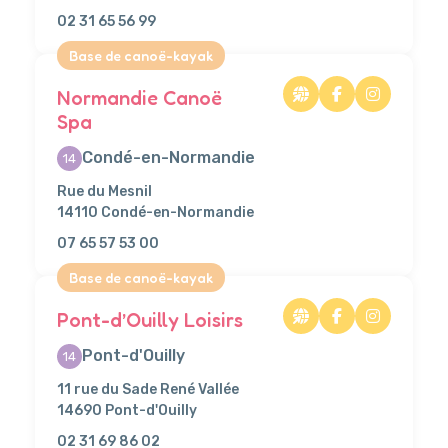
02 31 65 56 99
Base de canoë-kayak
Normandie Canoë
Spa
Condé-en-Normandie
14
Rue du Mesnil
14110 Condé-en-Normandie
07 65 57 53 00
Base de canoë-kayak
Pont-d’Ouilly Loisirs
Pont-d'Ouilly
14
11 rue du Sade René Vallée
14690 Pont-d'Ouilly
02 31 69 86 02