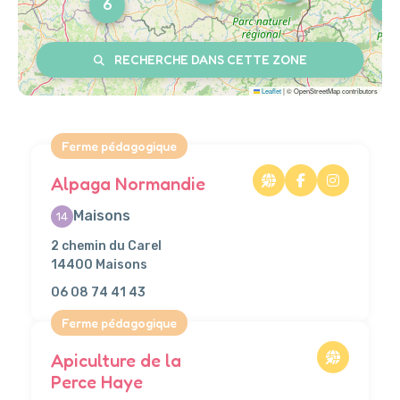
6
3
RECHERCHE DANS CETTE ZONE
Leaflet
|
© OpenStreetMap contributors
Ferme pédagogique
Alpaga Normandie
Maisons
14
2 chemin du Carel
14400 Maisons
06 08 74 41 43
Ferme pédagogique
Apiculture de la
Perce Haye