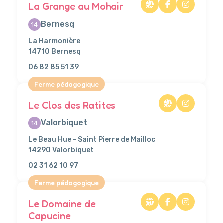
La Grange au Mohair
Bernesq
14
La Harmonière
14710 Bernesq
06 82 85 51 39
Ferme pédagogique
Le Clos des Ratites
Valorbiquet
14
Le Beau Hue - Saint Pierre de Mailloc
14290 Valorbiquet
02 31 62 10 97
Ferme pédagogique
Le Domaine de
Capucine