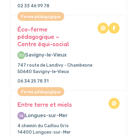
02 33 46 99 78
Ferme pédagogique
Éco-ferme
pédagogique –
Centre équi-social
Savigny-le-Vieux
50
747 route de Landivy - Chambesne
50640 Savigny-le-Vieux
06 34 25 78 31
Ferme pédagogique
Entre terre et miels
Longues-sur-Mer
14
4 chemin du Caillou Gris
14400 Longues-sur-Mer