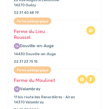
22 Rue Auguste Lemonnier
14270 Ouézy
02 31 40 68 19
Ferme pédagogique
Ferme du Lieu
Roussel
Douville-en-Auge
14
14430 Douville-en-Auge
02 31 23 75 15
Ferme pédagogique
Ferme du Moulinet
Valambray
14
11 bis route des Renardières - Airan
14370 Valambray