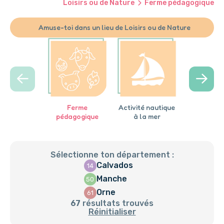
Loisirs ou de Nature
Ferme pédagogique
Amuse-toi dans un lieu de Loisirs ou de Nature
Ferme
Activité nautique
Base de c
pédagogique
à la mer
kaya
Sélectionne ton département :
Calvados
14
Manche
50
Orne
61
67
résultats trouvés
Réinitialiser