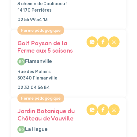
3 chemin de Couliboeuf
14170 Perrières
02 55 99 54 13
Ferme pédagogique
Golf Paysan de la
Ferme aux 5 saisons
Flamanville
50
Rue des Moliers
50340 Flamanville
02 33 04 56 84
Ferme pédagogique
Jardin Botanique du
Château de Vauville
La Hague
50