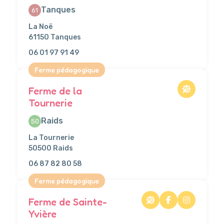
Tanques
61
La Noë
61150 Tanques
06 01 97 91 49
Ferme pédagogique
Ferme de la
Tournerie
Raids
50
La Tournerie
50500 Raids
06 87 82 80 58
Ferme pédagogique
Ferme de Sainte-
Yvière