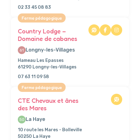
02 33 45 08 83
Ferme pédagogique
Country Lodge –
Domaine de cabanes
Longny-les-Villages
61
Hameau Les Epasses
61290 Longny-les-Villages
07 63 11 09 58
Ferme pédagogique
CTE Chevaux et ânes
des Mares
La Haye
50
10 route les Mares - Bolleville
50250 La Haye