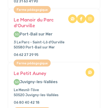
02 31 63 41 90
Ferme pédagogique
Le Manoir du Parc
d’Ourville
Port-Bail sur Mer
50
3 Le Parc - Saint-Lô d'Ourville
50580 Port-Bail sur Mer
06 62 27 29 95
Ferme pédagogique
Le Petit Auney
Juvigny-les-Vallées
50
Le Mesnil-Tôve
50520 Juvigny-les-Vallées
06 80 40 42 18