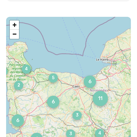
+
−
4
4
5
6
2
11
6
3
6
4
3