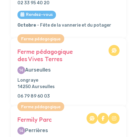
02 33 95 40 20
Rendez-vous
Octobre
- Fête de la vannerie et du potager
Ferme pédagogique
Ferme pédagogique
des Vives Terres
Aurseulles
14
Longraye
14250 Aurseulles
06 79 89 60 03
Ferme pédagogique
Fermily Parc
Perrières
14