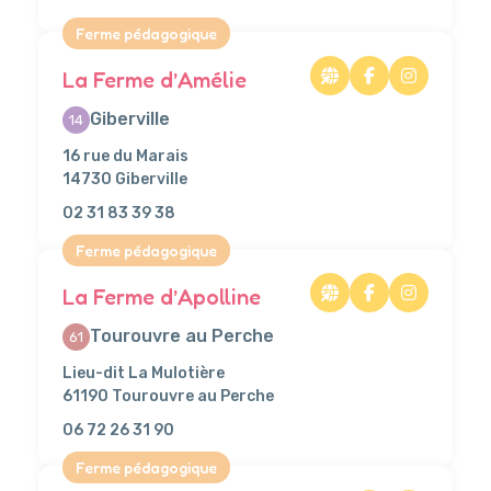
Ferme pédagogique
La Ferme d’Amélie
Giberville
14
16 rue du Marais
14730 Giberville
02 31 83 39 38
Ferme pédagogique
La Ferme d’Apolline
Tourouvre au Perche
61
Lieu-dit La Mulotière
61190 Tourouvre au Perche
06 72 26 31 90
Ferme pédagogique