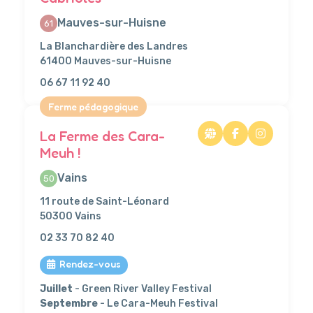
Mauves-sur-Huisne
61
La Blanchardière des Landres
61400 Mauves-sur-Huisne
06 67 11 92 40
Ferme pédagogique
La Ferme des Cara-
Meuh !
Vains
50
11 route de Saint-Léonard
50300 Vains
02 33 70 82 40
Rendez-vous
Juillet
- Green River Valley Festival
Septembre
- Le Cara-Meuh Festival