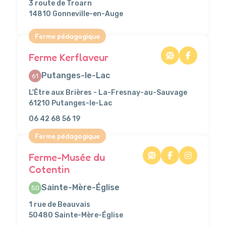
3 route de Troarn
14810 Gonneville-en-Auge
Ferme pédagogique
Ferme Kerflaveur
Putanges-le-Lac
61
L'Être aux Brières - La-Fresnay-au-Sauvage
61210 Putanges-le-Lac
06 42 68 56 19
Ferme pédagogique
Ferme-Musée du
Cotentin
Sainte-Mère-Église
50
1 rue de Beauvais
50480 Sainte-Mère-Église