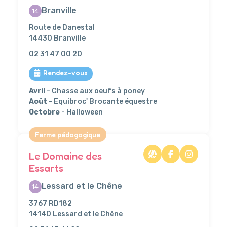
Branville
14
Route de Danestal
14430 Branville
02 31 47 00 20
Rendez-vous
Avril
- Chasse aux oeufs à poney
Août
- Equibroc' Brocante équestre
Octobre
- Halloween
Ferme pédagogique
Le Domaine des
Essarts
Lessard et le Chêne
14
3767 RD182
14140 Lessard et le Chêne