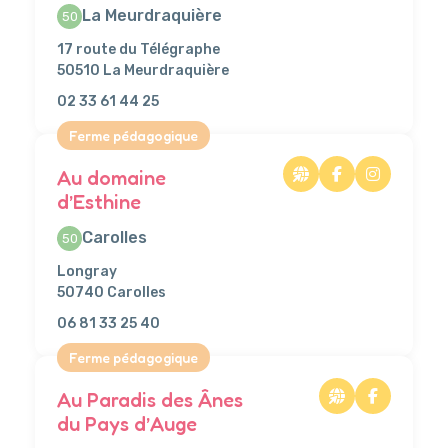
La Meurdraquière
50
17 route du Télégraphe
50510 La Meurdraquière
02 33 61 44 25
Ferme pédagogique
Au domaine
d’Esthine
Carolles
50
Longray
50740 Carolles
06 81 33 25 40
Ferme pédagogique
Au Paradis des Ânes
du Pays d’Auge