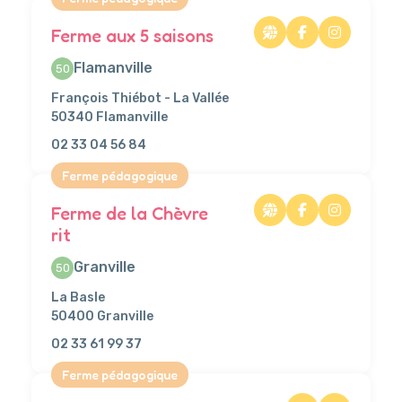
Ferme aux 5 saisons
Flamanville
50
François Thiébot - La Vallée
50340 Flamanville
02 33 04 56 84
Ferme pédagogique
Ferme de la Chèvre
rit
Granville
50
La Basle
50400 Granville
02 33 61 99 37
Ferme pédagogique