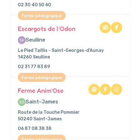
02 30 40 50 60
Ferme pédagogique
Escargots de l’Odon
Seulline
14
Le Pied Taillis - Saint-Georges-d'Aunay
14260 Seulline
02 31 77 83 89
Ferme pédagogique
Ferme Anim’Ose
Saint-James
50
Route de la Touche Pommier
50240 Saint-James
06 87 08 38 38
Ferme pédagogique