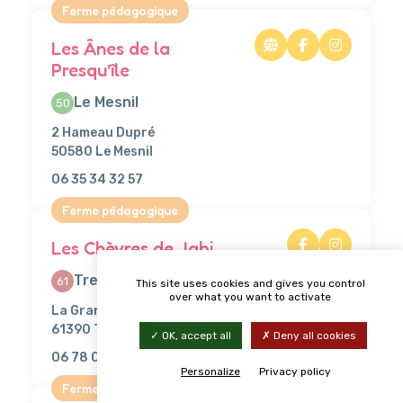
Ferme pédagogique
Les Ânes de la
Presqu’île
Le Mesnil
50
2 Hameau Dupré
50580 Le Mesnil
06 35 34 32 57
Ferme pédagogique
Les Chèvres de Jabi
Tremont
61
This site uses cookies and gives you control
over what you want to activate
La Grande Haye
61390 Tremont
OK, accept all
Deny all cookies
06 78 05 21 32
Personalize
Privacy policy
Ferme pédagogique